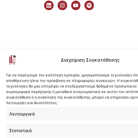
i
n
o
p
n
s
u
o
k
t
t
t
e
a
u
i
d
g
b
f
i
r
e
y
n
a
m
Διαχείριση Συγκατάθεσης
Για να παρέχουμε την καλύτερη εμπειρία, χρησιμοποιούμε τεχνολογίες όπ
αποθήκευση ή/και την πρόσβαση σε πληροφορίες συσκευών. Η συγκατάθε
τεχνολογίες θα μας επιτρέψει να επεξεργαστούμε δεδομένα προσωπικού
συμπεριφορά περιήγησης ή μοναδικά αναγνωριστικά σε αυτόν τον ιστότοπ
συγκατάθεση ή η ανάκληση της συγκατάθεσης, μπορεί να επηρεάσει αρν
λειτουργίες και δυνατότητες.
Λειτουργικά
Στατιστικά