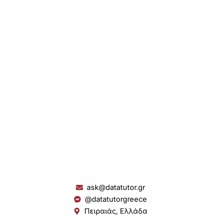
ask@datatutor.gr
@datatutorgreece
Πειραιάς, Ελλάδα
L
I
Y
S