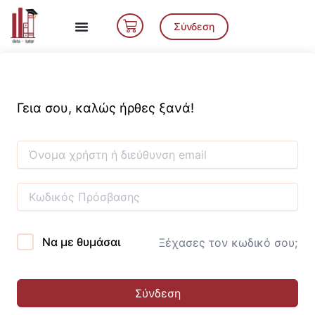
Μετάβαση
Cart
στο
Σύνδεση
περιεχόμενο
Γεια σου, καλώς ήρθες ξανά!
Να με θυμάσαι
Ξέχασες τον κωδικό σου;
Σύνδεση