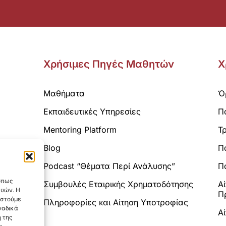
Χρήσιμες Πηγές Μαθητών
Χ
Μαθήματα
Ό
Εκπαιδευτικές Υπηρεσίες
Π
Mentoring Platform
Τ
Blog
Π
Analytics.
Podcast “Θέματα Περί Ανάλυσης”
Πο
 όπως
Συμβουλές Εταιρικής Χρηματοδότησης
Α
ευών. Η
Π
αστούμε
Πληροφορίες και Αίτηση Υποτροφίας
ναδικά
Α
 της