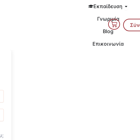
Open 
Εκπαίδευση
Γνωριμία
Cart
Σύν
Blog
Επικοινωνία
υ;