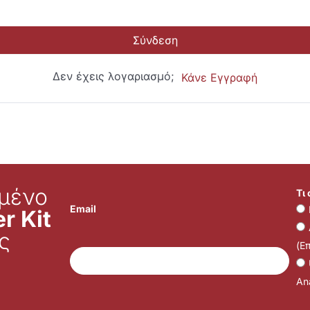
Σύνδεση
Δεν έχεις λογαριασμό;
Κάνε Εγγραφή
μένο
Τι
Email
r Kit
ς
(Ε
Ana