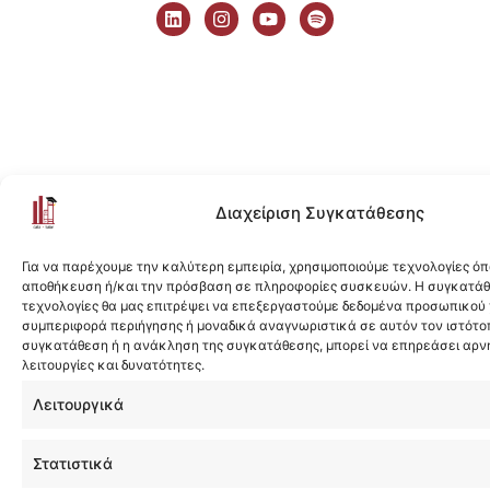
i
n
o
p
n
s
u
o
k
t
t
t
e
a
u
i
d
g
b
f
i
r
e
y
n
a
m
Διαχείριση Συγκατάθεσης
Για να παρέχουμε την καλύτερη εμπειρία, χρησιμοποιούμε τεχνολογίες όπ
αποθήκευση ή/και την πρόσβαση σε πληροφορίες συσκευών. Η συγκατάθε
τεχνολογίες θα μας επιτρέψει να επεξεργαστούμε δεδομένα προσωπικού
συμπεριφορά περιήγησης ή μοναδικά αναγνωριστικά σε αυτόν τον ιστότοπ
συγκατάθεση ή η ανάκληση της συγκατάθεσης, μπορεί να επηρεάσει αρν
λειτουργίες και δυνατότητες.
Λειτουργικά
Στατιστικά