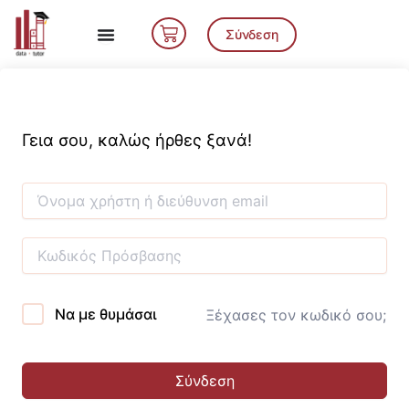
Μετάβαση
Cart
στο
Σύνδεση
περιεχόμενο
Γεια σου, καλώς ήρθες ξανά!
Να με θυμάσαι
Ξέχασες τον κωδικό σου;
Σύνδεση