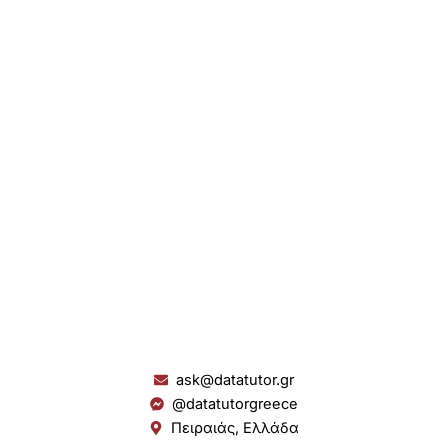
ask@datatutor.gr
@datatutorgreece
Πειραιάς, Ελλάδα
L
I
Y
S