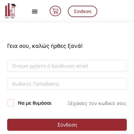
Μετάβαση
Cart
στο
Σύνδεση
περιεχόμενο
Γεια σου, καλώς ήρθες ξανά!
Να με θυμάσαι
Ξέχασες τον κωδικό σου;
Σύνδεση