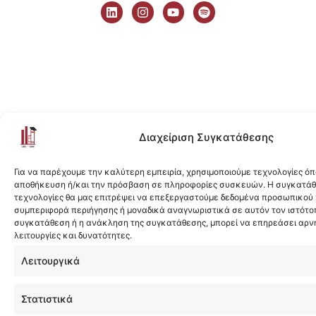
i
n
o
p
n
s
u
o
k
t
t
t
e
a
u
i
d
g
b
f
i
r
e
y
n
a
m
Διαχείριση Συγκατάθεσης
Για να παρέχουμε την καλύτερη εμπειρία, χρησιμοποιούμε τεχνολογίες όπ
αποθήκευση ή/και την πρόσβαση σε πληροφορίες συσκευών. Η συγκατάθε
τεχνολογίες θα μας επιτρέψει να επεξεργαστούμε δεδομένα προσωπικού
συμπεριφορά περιήγησης ή μοναδικά αναγνωριστικά σε αυτόν τον ιστότοπ
συγκατάθεση ή η ανάκληση της συγκατάθεσης, μπορεί να επηρεάσει αρν
λειτουργίες και δυνατότητες.
Λειτουργικά
Στατιστικά