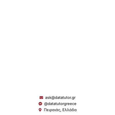
ask@datatutor.gr
@datatutorgreece
Πειραιάς, Ελλάδα
L
I
Y
S