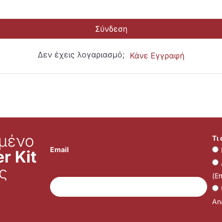
Σύνδεση
Δεν έχεις λογαριασμό;
Κάνε Εγγραφή
μένο
Τι
Email
r Kit
ς
(Ε
Ana