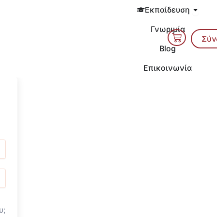
Open 
Εκπαίδευση
Γνωριμία
Cart
Σύν
Blog
Επικοινωνία
υ;