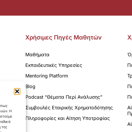
Χρήσιμες Πηγές Μαθητών
Χ
Μαθήματα
Ό
Εκπαιδευτικές Υπηρεσίες
Π
Mentoring Platform
Τ
Blog
Π
Analytics.
Podcast “Θέματα Περί Ανάλυσης”
Πο
 όπως
Συμβουλές Εταιρικής Χρηματοδότησης
Α
ευών. Η
Π
αστούμε
Πληροφορίες και Αίτηση Υποτροφίας
ναδικά
Α
 της