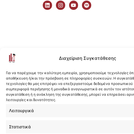
i
n
o
p
n
s
u
o
k
t
t
t
e
a
u
i
d
g
b
f
i
r
e
y
n
a
m
Διαχείριση Συγκατάθεσης
Για να παρέχουμε την καλύτερη εμπειρία, χρησιμοποιούμε τεχνολογίες όπ
αποθήκευση ή/και την πρόσβαση σε πληροφορίες συσκευών. Η συγκατάθε
τεχνολογίες θα μας επιτρέψει να επεξεργαστούμε δεδομένα προσωπικού
συμπεριφορά περιήγησης ή μοναδικά αναγνωριστικά σε αυτόν τον ιστότοπ
συγκατάθεση ή η ανάκληση της συγκατάθεσης, μπορεί να επηρεάσει αρν
λειτουργίες και δυνατότητες.
Λειτουργικά
Στατιστικά