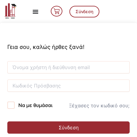
Μετάβαση
Cart
στο
Σύνδεση
περιεχόμενο
Γεια σου, καλώς ήρθες ξανά!
Να με θυμάσαι
Ξέχασες τον κωδικό σου;
Σύνδεση