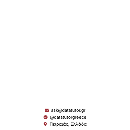
ask@datatutor.gr
@datatutorgreece
Πειραιάς, Ελλάδα
L
I
Y
S