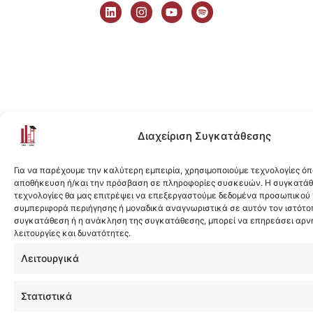
i
n
o
p
n
s
u
o
k
t
t
t
e
a
u
i
d
g
b
f
i
r
e
y
n
a
m
Διαχείριση Συγκατάθεσης
Για να παρέχουμε την καλύτερη εμπειρία, χρησιμοποιούμε τεχνολογίες όπ
αποθήκευση ή/και την πρόσβαση σε πληροφορίες συσκευών. Η συγκατάθε
τεχνολογίες θα μας επιτρέψει να επεξεργαστούμε δεδομένα προσωπικού
συμπεριφορά περιήγησης ή μοναδικά αναγνωριστικά σε αυτόν τον ιστότοπ
συγκατάθεση ή η ανάκληση της συγκατάθεσης, μπορεί να επηρεάσει αρν
λειτουργίες και δυνατότητες.
Λειτουργικά
Στατιστικά