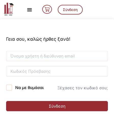
Μετάβαση
Cart
στο
Σύνδεση
περιεχόμενο
Γεια σου, καλώς ήρθες ξανά!
Να με θυμάσαι
Ξέχασες τον κωδικό σου;
Σύνδεση