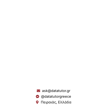
ask@datatutor.gr
@datatutorgreece
Πειραιάς, Ελλάδα
L
I
Y
S