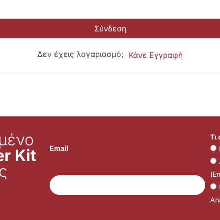
Σύνδεση
Δεν έχεις λογαριασμό;
Κάνε Εγγραφή
μένο
Τι
Email
r Kit
ς
(Ε
Ana