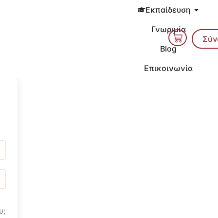
Open 
Εκπαίδευση
Γνωριμία
Cart
Σύν
Blog
Επικοινωνία
υ;