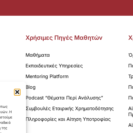
Χρήσιμες Πηγές Μαθητών
Χ
Μαθήματα
Ό
Εκπαιδευτικές Υπηρεσίες
Π
Mentoring Platform
Τ
Blog
Π
Analytics.
Podcast “Θέματα Περί Ανάλυσης”
Πο
 όπως
Συμβουλές Εταιρικής Χρηματοδότησης
Α
ευών. Η
Π
αστούμε
Πληροφορίες και Αίτηση Υποτροφίας
ναδικά
Α
 της