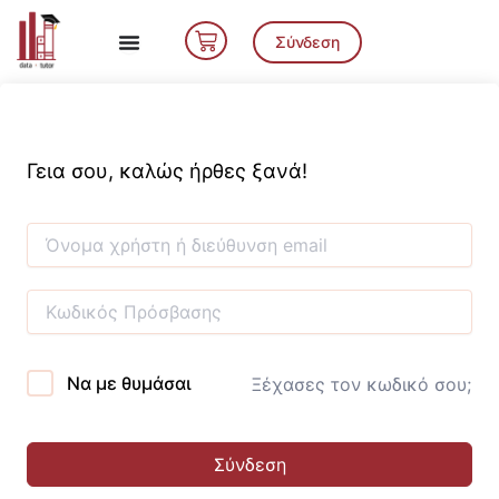
Μετάβαση
Cart
στο
Σύνδεση
περιεχόμενο
Γεια σου, καλώς ήρθες ξανά!
Να με θυμάσαι
Ξέχασες τον κωδικό σου;
Σύνδεση