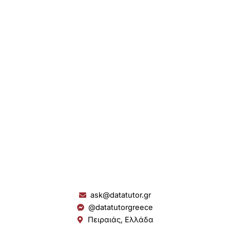
ask@datatutor.gr
@datatutorgreece
Πειραιάς, Ελλάδα
L
I
Y
S