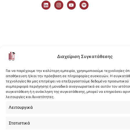
i
n
o
p
n
s
u
o
k
t
t
t
e
a
u
i
d
g
b
f
i
r
e
y
n
a
m
Διαχείριση Συγκατάθεσης
Για να παρέχουμε την καλύτερη εμπειρία, χρησιμοποιούμε τεχνολογίες όπ
αποθήκευση ή/και την πρόσβαση σε πληροφορίες συσκευών. Η συγκατάθε
τεχνολογίες θα μας επιτρέψει να επεξεργαστούμε δεδομένα προσωπικού
συμπεριφορά περιήγησης ή μοναδικά αναγνωριστικά σε αυτόν τον ιστότοπ
συγκατάθεση ή η ανάκληση της συγκατάθεσης, μπορεί να επηρεάσει αρν
λειτουργίες και δυνατότητες.
Λειτουργικά
Στατιστικά