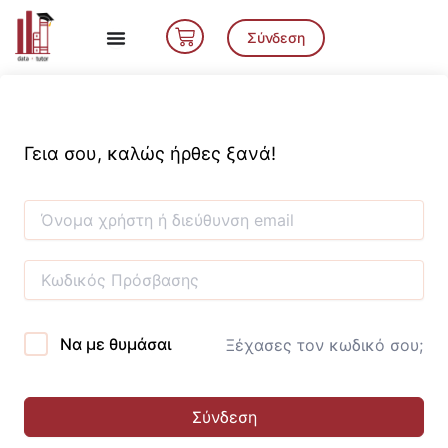
Μετάβαση
Cart
στο
Σύνδεση
περιεχόμενο
Γεια σου, καλώς ήρθες ξανά!
Να με θυμάσαι
Ξέχασες τον κωδικό σου;
Σύνδεση