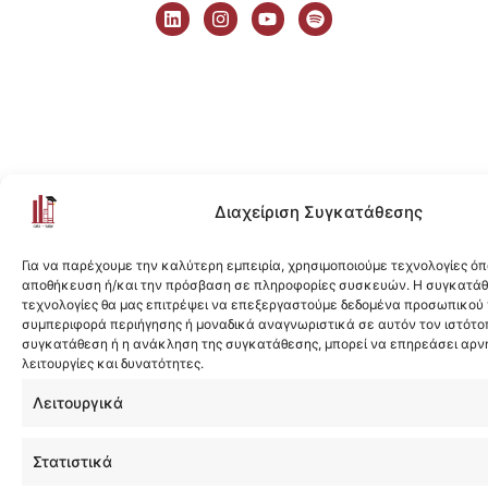
i
n
o
p
n
s
u
o
k
t
t
t
e
a
u
i
d
g
b
f
i
r
e
y
n
a
m
Διαχείριση Συγκατάθεσης
Για να παρέχουμε την καλύτερη εμπειρία, χρησιμοποιούμε τεχνολογίες όπ
αποθήκευση ή/και την πρόσβαση σε πληροφορίες συσκευών. Η συγκατάθε
τεχνολογίες θα μας επιτρέψει να επεξεργαστούμε δεδομένα προσωπικού
συμπεριφορά περιήγησης ή μοναδικά αναγνωριστικά σε αυτόν τον ιστότοπ
συγκατάθεση ή η ανάκληση της συγκατάθεσης, μπορεί να επηρεάσει αρν
λειτουργίες και δυνατότητες.
Λειτουργικά
Στατιστικά