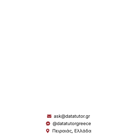
ask@datatutor.gr
@datatutorgreece
Πειραιάς, Ελλάδα
L
I
Y
S