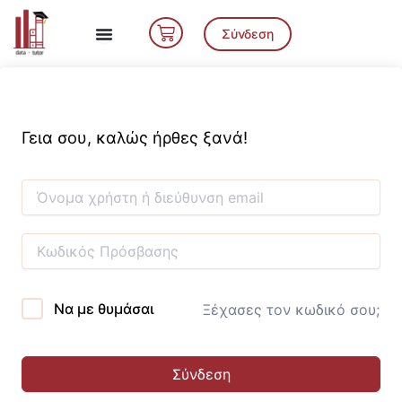
Μετάβαση
Cart
στο
Σύνδεση
περιεχόμενο
Γεια σου, καλώς ήρθες ξανά!
Να με θυμάσαι
Ξέχασες τον κωδικό σου;
Σύνδεση