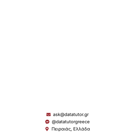
ask@datatutor.gr
@datatutorgreece
Πειραιάς, Ελλάδα
L
I
Y
S