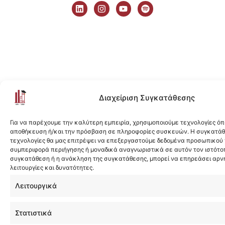
i
n
o
p
n
s
u
o
k
t
t
t
e
a
u
i
d
g
b
f
i
r
e
y
n
a
m
Διαχείριση Συγκατάθεσης
Για να παρέχουμε την καλύτερη εμπειρία, χρησιμοποιούμε τεχνολογίες όπ
αποθήκευση ή/και την πρόσβαση σε πληροφορίες συσκευών. Η συγκατάθε
τεχνολογίες θα μας επιτρέψει να επεξεργαστούμε δεδομένα προσωπικού
συμπεριφορά περιήγησης ή μοναδικά αναγνωριστικά σε αυτόν τον ιστότοπ
συγκατάθεση ή η ανάκληση της συγκατάθεσης, μπορεί να επηρεάσει αρν
λειτουργίες και δυνατότητες.
Λειτουργικά
Στατιστικά