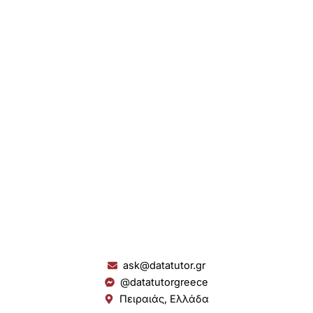
ask@datatutor.gr
@datatutorgreece
Πειραιάς, Ελλάδα
L
I
Y
S