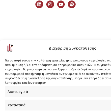
i
n
o
p
n
s
u
o
k
t
t
t
e
a
u
i
d
g
b
f
i
r
e
y
n
a
m
Διαχείριση Συγκατάθεσης
Για να παρέχουμε την καλύτερη εμπειρία, χρησιμοποιούμε τεχνολογίες όπ
αποθήκευση ή/και την πρόσβαση σε πληροφορίες συσκευών. Η συγκατάθε
τεχνολογίες θα μας επιτρέψει να επεξεργαστούμε δεδομένα προσωπικού
συμπεριφορά περιήγησης ή μοναδικά αναγνωριστικά σε αυτόν τον ιστότοπ
συγκατάθεση ή η ανάκληση της συγκατάθεσης, μπορεί να επηρεάσει αρν
λειτουργίες και δυνατότητες.
Λειτουργικά
Στατιστικά