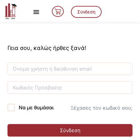
Μετάβαση
Cart
στο
Σύνδεση
περιεχόμενο
Γεια σου, καλώς ήρθες ξανά!
Να με θυμάσαι
Ξέχασες τον κωδικό σου;
Σύνδεση