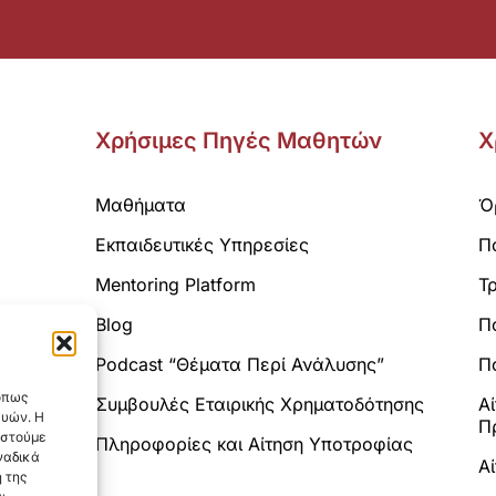
Χρήσιμες Πηγές Μαθητών
Χ
Μαθήματα
Ό
Εκπαιδευτικές Υπηρεσίες
Π
Mentoring Platform
Τ
Blog
Π
Analytics.
Podcast “Θέματα Περί Ανάλυσης”
Πο
 όπως
Συμβουλές Εταιρικής Χρηματοδότησης
Α
ευών. Η
Π
αστούμε
Πληροφορίες και Αίτηση Υποτροφίας
ναδικά
Α
 της