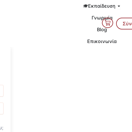
Open 
Εκπαίδευση
Γνωριμία
Cart
Σύν
Blog
Επικοινωνία
υ;