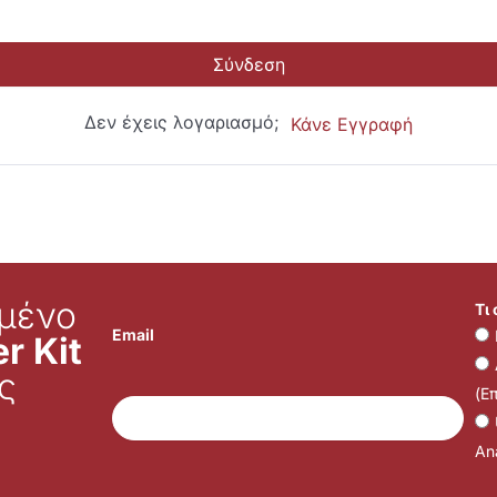
Σύνδεση
Δεν έχεις λογαριασμό;
Κάνε Εγγραφή
μένο
Τι
Email
r Kit
ς
(Ε
Ana