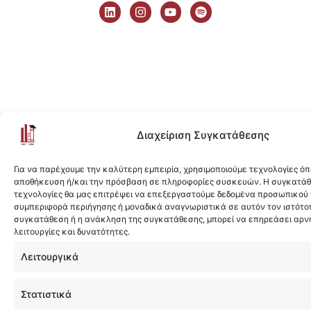
i
n
o
p
n
s
u
o
k
t
t
t
e
a
u
i
d
g
b
f
i
r
e
y
n
a
m
Διαχείριση Συγκατάθεσης
Για να παρέχουμε την καλύτερη εμπειρία, χρησιμοποιούμε τεχνολογίες όπ
αποθήκευση ή/και την πρόσβαση σε πληροφορίες συσκευών. Η συγκατάθε
τεχνολογίες θα μας επιτρέψει να επεξεργαστούμε δεδομένα προσωπικού
συμπεριφορά περιήγησης ή μοναδικά αναγνωριστικά σε αυτόν τον ιστότοπ
συγκατάθεση ή η ανάκληση της συγκατάθεσης, μπορεί να επηρεάσει αρν
λειτουργίες και δυνατότητες.
Λειτουργικά
Στατιστικά