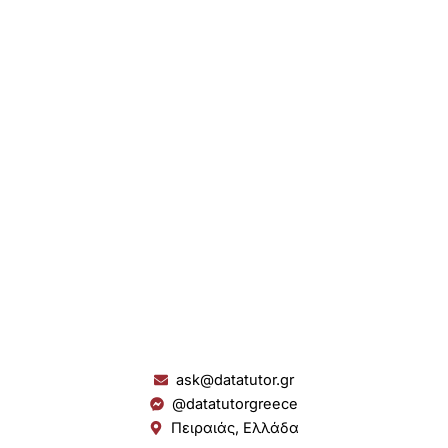
ask@datatutor.gr
@datatutorgreece
Πειραιάς, Ελλάδα
L
I
Y
S