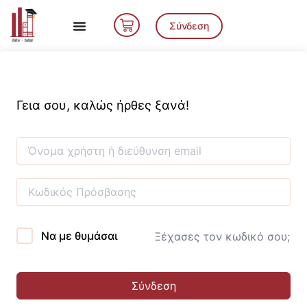
Μετάβαση
Cart
στο
Σύνδεση
περιεχόμενο
Γεια σου, καλώς ήρθες ξανά!
Να με θυμάσαι
Ξέχασες τον κωδικό σου;
Σύνδεση