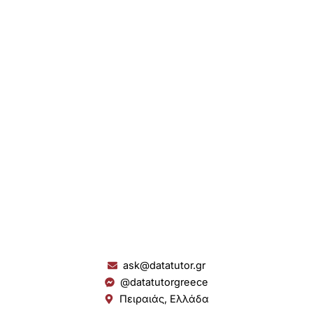
ask@datatutor.gr
@datatutorgreece
Πειραιάς, Ελλάδα
L
I
Y
S