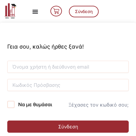
Μετάβαση
Cart
στο
Σύνδεση
περιεχόμενο
Γεια σου, καλώς ήρθες ξανά!
Να με θυμάσαι
Ξέχασες τον κωδικό σου;
Σύνδεση