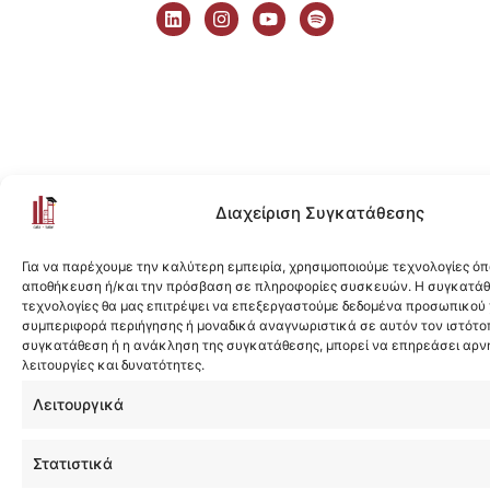
i
n
o
p
n
s
u
o
k
t
t
t
e
a
u
i
d
g
b
f
i
r
e
y
n
a
m
Διαχείριση Συγκατάθεσης
Για να παρέχουμε την καλύτερη εμπειρία, χρησιμοποιούμε τεχνολογίες όπ
αποθήκευση ή/και την πρόσβαση σε πληροφορίες συσκευών. Η συγκατάθε
τεχνολογίες θα μας επιτρέψει να επεξεργαστούμε δεδομένα προσωπικού
συμπεριφορά περιήγησης ή μοναδικά αναγνωριστικά σε αυτόν τον ιστότοπ
συγκατάθεση ή η ανάκληση της συγκατάθεσης, μπορεί να επηρεάσει αρν
λειτουργίες και δυνατότητες.
Λειτουργικά
Στατιστικά