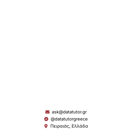
ask@datatutor.gr
@datatutorgreece
Πειραιάς, Ελλάδα
L
I
Y
S