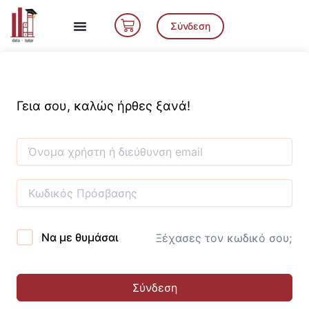
Μετάβαση
Cart
στο
Σύνδεση
περιεχόμενο
Γεια σου, καλώς ήρθες ξανά!
Να με θυμάσαι
Ξέχασες τον κωδικό σου;
Σύνδεση