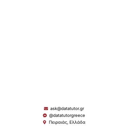
ask@datatutor.gr
@datatutorgreece
Πειραιάς, Ελλάδα
L
I
Y
S