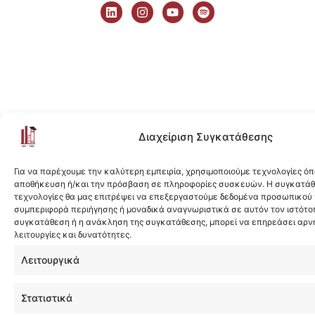
i
n
o
p
n
s
u
o
k
t
t
t
e
a
u
i
d
g
b
f
i
r
e
y
n
a
m
Διαχείριση Συγκατάθεσης
Για να παρέχουμε την καλύτερη εμπειρία, χρησιμοποιούμε τεχνολογίες όπ
αποθήκευση ή/και την πρόσβαση σε πληροφορίες συσκευών. Η συγκατάθε
τεχνολογίες θα μας επιτρέψει να επεξεργαστούμε δεδομένα προσωπικού
συμπεριφορά περιήγησης ή μοναδικά αναγνωριστικά σε αυτόν τον ιστότοπ
συγκατάθεση ή η ανάκληση της συγκατάθεσης, μπορεί να επηρεάσει αρν
λειτουργίες και δυνατότητες.
Λειτουργικά
Στατιστικά