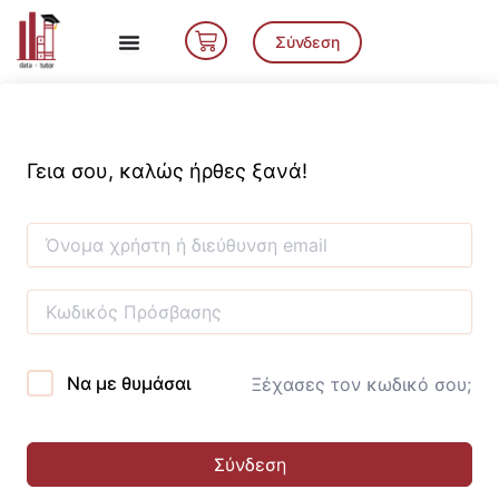
Μετάβαση
Cart
στο
Σύνδεση
περιεχόμενο
Γεια σου, καλώς ήρθες ξανά!
Να με θυμάσαι
Ξέχασες τον κωδικό σου;
Σύνδεση