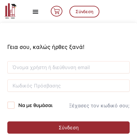
Μετάβαση
Cart
στο
Σύνδεση
περιεχόμενο
Γεια σου, καλώς ήρθες ξανά!
Να με θυμάσαι
Ξέχασες τον κωδικό σου;
Σύνδεση