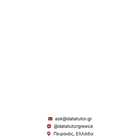
ask@datatutor.gr
@datatutorgreece
Πειραιάς, Ελλάδα
L
I
Y
S