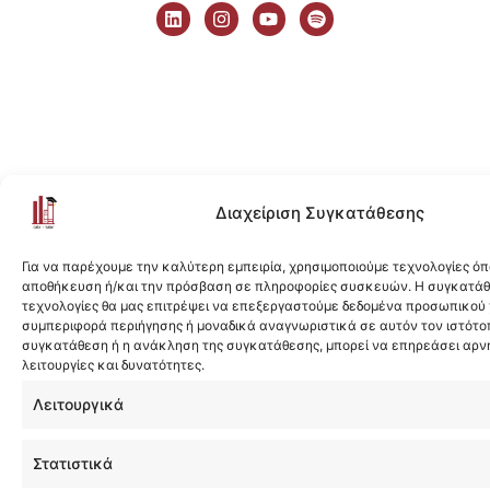
i
n
o
p
n
s
u
o
k
t
t
t
e
a
u
i
d
g
b
f
i
r
e
y
n
a
m
Διαχείριση Συγκατάθεσης
Για να παρέχουμε την καλύτερη εμπειρία, χρησιμοποιούμε τεχνολογίες όπ
αποθήκευση ή/και την πρόσβαση σε πληροφορίες συσκευών. Η συγκατάθε
τεχνολογίες θα μας επιτρέψει να επεξεργαστούμε δεδομένα προσωπικού
συμπεριφορά περιήγησης ή μοναδικά αναγνωριστικά σε αυτόν τον ιστότοπ
συγκατάθεση ή η ανάκληση της συγκατάθεσης, μπορεί να επηρεάσει αρν
λειτουργίες και δυνατότητες.
Λειτουργικά
Στατιστικά