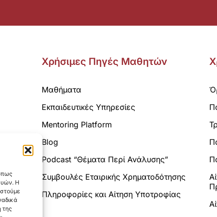
Χρήσιμες Πηγές Μαθητών
Χ
Μαθήματα
Ό
Εκπαιδευτικές Υπηρεσίες
Π
Mentoring Platform
Τ
Blog
Π
Analytics.
Podcast “Θέματα Περί Ανάλυσης”
Πο
 όπως
Συμβουλές Εταιρικής Χρηματοδότησης
Α
ευών. Η
Π
αστούμε
Πληροφορίες και Αίτηση Υποτροφίας
ναδικά
Α
 της