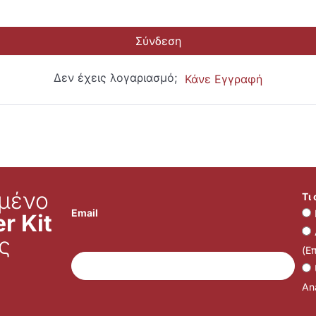
Σύνδεση
Δεν έχεις λογαριασμό;
Κάνε Εγγραφή
μένο
Τι
Email
r Kit
ς
(Ε
Ana