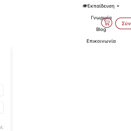
Open 
Εκπαίδευση
Γνωριμία
Cart
Σύν
Blog
Επικοινωνία
υ;