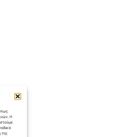
 όπως
ευών. Η
αστούμε
ναδικά
 της