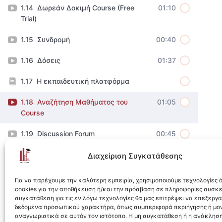
Δωρεάν Δοκιμή Course (Free
01:10
Trial)
Συνδρομή
00:40
Δόσεις
01:37
Η εκπαιδευτική πλατφόρμα
Αναζήτηση Μαθήματος του
01:05
Course
Discussion Forum
00:45
Σημειώσεις
01:12
Διαχείριση Συγκατάθεσης
Quiz & Υποβολή Εργασιών
02:47
Για να παρέχουμε την καλύτερη εμπειρία, χρησιμοποιούμε τεχνολογίες
cookies για την αποθήκευση ή/και την πρόσβαση σε πληροφορίες συσκ
Ολοκλήρωση Course &
01:48
συγκατάθεση για τις εν λόγω τεχνολογίες θα μας επιτρέψει να επεξεργ
Αυτόματη ολοκλήρωση
δεδομένα προσωπικού χαρακτήρα, όπως συμπεριφορά περιήγησης ή μο
αναγνωριστικά σε αυτόν τον ιστότοπο. Η μη συγκατάθεση ή η ανάκληση
υποενοτήτων