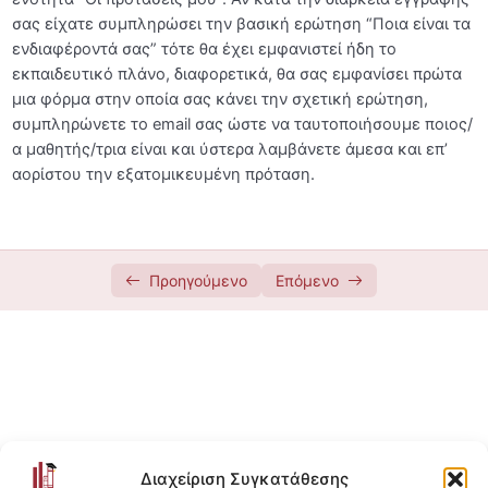
σας είχατε συμπληρώσει την βασική ερώτηση “Ποια είναι τα
Dashboard
06:13
ενδιαφέροντά σας” τότε θα έχει εμφανιστεί ήδη το
εκπαιδευτικό πλάνο, διαφορετικά, θα σας εμφανίσει πρώτα
Εξατομικευμένο Εκπαιδευτικό Πρόγραμμα
00:32
μια φόρμα στην οποία σας κάνει την σχετική ερώτηση,
Διαχείριση ή Διαγραφή Λογαριασμού
00:41
συμπληρώνετε το email σας ώστε να ταυτοποιήσουμε ποιος/
α μαθητής/τρια είναι και ύστερα λαμβάνετε άμεσα και επ’
Αναζήτηση Μαθημάτων, Learning Paths
01:03
αορίστου την εξατομικευμένη πρόταση.
και Υπηρεσιών
Πληροφορίες Μαθήματος
Αγορά Online Course & Χρήση Κουπονιού
00:44
Προηγούμενο
Επόμενο
Έκδοση Τιμολογίου
00:55
Δωρεάν Δοκιμή Course (Free Trial)
01:10
Συνδρομή
00:40
Δόσεις
01:37
Διαχείριση Συγκατάθεσης