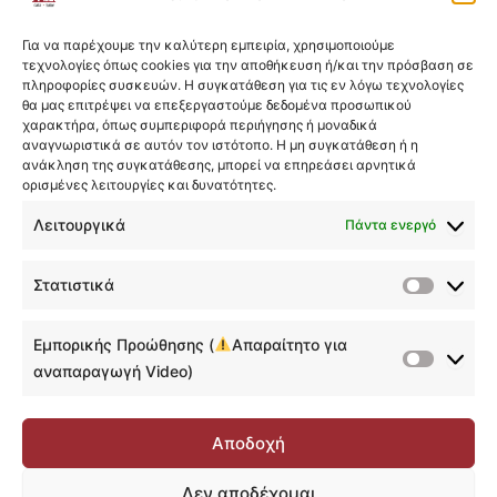
Η εκπαιδευτική πλατφόρμα
Για να παρέχουμε την καλύτερη εμπειρία, χρησιμοποιούμε
Αναζήτηση Μαθήματος του Course
01:05
τεχνολογίες όπως cookies για την αποθήκευση ή/και την πρόσβαση σε
πληροφορίες συσκευών. Η συγκατάθεση για τις εν λόγω τεχνολογίες
Discussion Forum
00:45
θα μας επιτρέψει να επεξεργαστούμε δεδομένα προσωπικού
χαρακτήρα, όπως συμπεριφορά περιήγησης ή μοναδικά
αναγνωριστικά σε αυτόν τον ιστότοπο. Η μη συγκατάθεση ή η
Σημειώσεις
01:12
ανάκληση της συγκατάθεσης, μπορεί να επηρεάσει αρνητικά
ορισμένες λειτουργίες και δυνατότητες.
Quiz & Υποβολή Εργασιών
02:47
Λειτουργικά
Πάντα ενεργό
Ολοκλήρωση Course & Αυτόματη
01:48
ολοκλήρωση υποενοτήτων
Στατιστικά
Στατιστ
Υποβολή αναλυτικού feedback
00:30
Εμπορικής Προώθησης (
Απαραίτητο για
Υποβολή Δημόσιας Κριτικής
00:41
Εμπορικ
αναπαραγωγή Video)
Προώθη
Παρακολούθηση course που έχει ήδη
00:42
(
ολοκληρωθεί
Αποδοχή
Απαραίτ
Επικοινωνία
00:17
για
Δεν αποδέχομαι