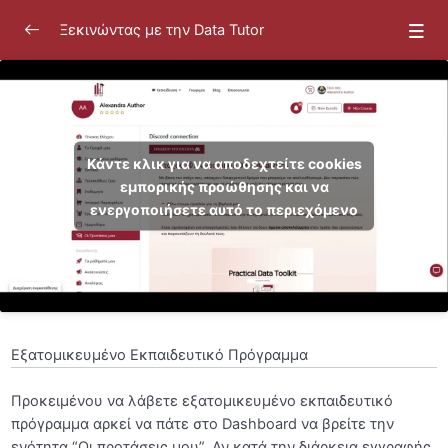
Ξεκινώντας με την Data Tutor
Ξεκινώντας με την Data Tutor
0/26
Κάντε κλικ για να αποδεχτείτε cookies
εμπορικής προώθησης και να
ενεργοποιήσετε αυτό το περιεχόμενο
Εισαγωγή
[SOS: Για προβολή των βίντεο]
00:45
Ενεργοποίηση Cookies Εμπορικής Προώθησης
Αρχική Σελίδα
Εγγραφή στην Πλατφόρμα
01:03
Εξατομικευμένο Εκπαιδευτικό Πρόγραμμα
Καθαρισμός Ενεργών Συνεδριών
00:30
Προκειμένου να λάβετε εξατομικευμένο εκπαιδευτικό
πρόγραμμα αρκεί να πάτε στο Dashboard να βρείτε την
Πλαϊνό Μενού
00:49
ενότητα “Οι προτάσεις μου”. Αν κατά την διάρκεια εγγραφής