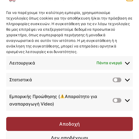
Η εκπαιδευτική πλατφόρμα
Για να παρέχουμε την καλύτερη εμπειρία, χρησιμοποιούμε
Αναζήτηση Μαθήματος του Course
01:05
τεχνολογίες όπως cookies για την αποθήκευση ή/και την πρόσβαση σε
πληροφορίες συσκευών. Η συγκατάθεση για τις εν λόγω τεχνολογίες
Discussion Forum
00:45
θα μας επιτρέψει να επεξεργαστούμε δεδομένα προσωπικού
χαρακτήρα, όπως συμπεριφορά περιήγησης ή μοναδικά
αναγνωριστικά σε αυτόν τον ιστότοπο. Η μη συγκατάθεση ή η
Σημειώσεις
01:12
ανάκληση της συγκατάθεσης, μπορεί να επηρεάσει αρνητικά
ορισμένες λειτουργίες και δυνατότητες.
Quiz & Υποβολή Εργασιών
02:47
Λειτουργικά
Πάντα ενεργό
Ολοκλήρωση Course & Αυτόματη
01:48
ολοκλήρωση υποενοτήτων
Στατιστικά
Στατιστ
Υποβολή αναλυτικού feedback
00:30
Εμπορικής Προώθησης (
Απαραίτητο για
Υποβολή Δημόσιας Κριτικής
00:41
Εμπορικ
αναπαραγωγή Video)
Προώθη
Παρακολούθηση course που έχει ήδη
00:42
(
ολοκληρωθεί
Αποδοχή
Απαραίτ
Επικοινωνία
00:17
για
Δεν αποδέχομαι