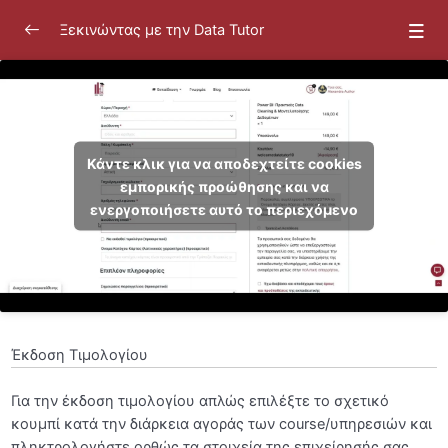
Ξεκινώντας με την Data Tutor
Ξεκινώντας με την Data Tutor
0/26
Κάντε κλικ για να αποδεχτείτε cookies
εμπορικής προώθησης και να
ενεργοποιήσετε αυτό το περιεχόμενο
Εισαγωγή
[SOS: Για προβολή των βίντεο]
00:45
Ενεργοποίηση Cookies Εμπορικής Προώθησης
Αρχική Σελίδα
Εγγραφή στην Πλατφόρμα
01:03
Έκδοση Τιμολογίου
Καθαρισμός Ενεργών Συνεδριών
00:30
Για την έκδοση τιμολογίου απλώς επιλέξτε το σχετικό
κουμπί κατά την διάρκεια αγοράς των course/υπηρεσιών και
Πλαϊνό Μενού
00:49
πληκτρολογήστε ορθώς τα στοιχεία της επιχείρησής σας.