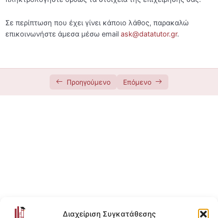
Dashboard
06:13
Σε περίπτωση που έχει γίνει κάποιο λάθος, παρακαλώ
Εξατομικευμένο Εκπαιδευτικό Πρόγραμμα
00:32
επικοινωνήστε άμεσα μέσω email
ask@datatutor.gr
.
Διαχείριση ή Διαγραφή Λογαριασμού
00:41
Αναζήτηση Μαθημάτων, Learning Paths
01:03
Προηγούμενο
Επόμενο
και Υπηρεσιών
Πληροφορίες Μαθήματος
Αγορά Online Course & Χρήση Κουπονιού
00:44
Έκδοση Τιμολογίου
00:55
Δωρεάν Δοκιμή Course (Free Trial)
01:10
Συνδρομή
00:40
Δόσεις
01:37
Διαχείριση Συγκατάθεσης