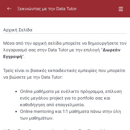
Ξεκινώντας με την Data Tutor
Αρχική Σελίδα
Μέσα από την αρχική σελίδα μπορείτε να δημιουργήσετε τον
Ξεκινώντας με την Data Tutor
0/26
λογαριασμό σας στην Data Tutor με την επιλογή “
Δωρεάν
Εγγραφή
“.
Εισαγωγή
Τρείς είναι οι βασικές εκπαιδευτικές εμπειρίες που μπορείτε
[SOS: Για προβολή των βίντεο]
00:45
να βιώσετε με την Data Tutor:
Ενεργοποίηση Cookies Εμπορικής Προώθησης
Αρχική Σελίδα
Online μαθήματα με ευέλικτο πρόγραμμα, επίλυση
ενός μεγάλου project για το portfolio σας και
Εγγραφή στην Πλατφόρμα
01:03
καθοδήγηση από επαγγελματία.
Online mentoring και 1:1 μαθήματα πάνω στην ύλη
Καθαρισμός Ενεργών Συνεδριών
00:30
των μαθημάτων.
Πλαϊνό Μενού
00:49