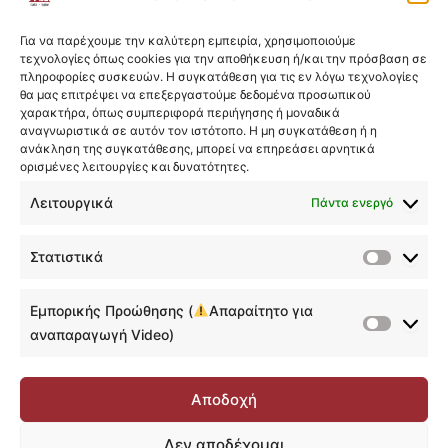
Προηγούμενο
Επόμενο
Η εκπαιδευτική πλατφόρμα
Για να παρέχουμε την καλύτερη εμπειρία, χρησιμοποιούμε
Αναζήτηση Μαθήματος του Course
01:05
τεχνολογίες όπως cookies για την αποθήκευση ή/και την πρόσβαση σε
πληροφορίες συσκευών. Η συγκατάθεση για τις εν λόγω τεχνολογίες
Discussion Forum
00:45
θα μας επιτρέψει να επεξεργαστούμε δεδομένα προσωπικού
χαρακτήρα, όπως συμπεριφορά περιήγησης ή μοναδικά
αναγνωριστικά σε αυτόν τον ιστότοπο. Η μη συγκατάθεση ή η
Σημειώσεις
01:12
ανάκληση της συγκατάθεσης, μπορεί να επηρεάσει αρνητικά
ορισμένες λειτουργίες και δυνατότητες.
Quiz & Υποβολή Εργασιών
02:47
Λειτουργικά
Πάντα ενεργό
Ολοκλήρωση Course & Αυτόματη
01:48
ολοκλήρωση υποενοτήτων
Στατιστικά
Στατιστ
Υποβολή αναλυτικού feedback
00:30
Εμπορικής Προώθησης (
Απαραίτητο για
Υποβολή Δημόσιας Κριτικής
00:41
Εμπορικ
αναπαραγωγή Video)
Προώθη
Παρακολούθηση course που έχει ήδη
00:42
(
ολοκληρωθεί
Αποδοχή
Απαραίτ
Επικοινωνία
00:17
για
Δεν αποδέχομαι