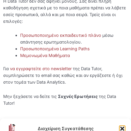
Η Data Tutor δεν σας αφήνει μόνους. Σας δίνει πλήρη
καθοδήγηση σχετικά με το ποια μαθήματα πρέπει να λάβετε
Dashboard
06:13
εσείς προσωπικά, αλλά και με ποια σειρά. Τρείς είναι οι
Εξατομικευμένο Εκπαιδευτικό Πρόγραμμα
00:32
επιλογές:
Διαχείριση ή Διαγραφή Λογαριασμού
00:41
Προσωποποιημένο εκπαιδευτικό πλάνο
μέσω
απάντησης ερωτηματολογίου.
Αναζήτηση Μαθημάτων, Learning Paths
01:03
Προσωποποιημένα Learning Paths
και Υπηρεσιών
Μεμονωμένα Μαθήματα
Πληροφορίες Μαθήματος
Για
να εγγραφτείτε στο newsletter
της Data Tutor,
Αγορά Online Course & Χρήση Κουπονιού
00:44
συμπληρώσετε το email σας καθώς και αν εργάζεστε ή όχι
στον τομέα των Data Analytics.
Έκδοση Τιμολογίου
00:55
Μην ξεχάσετε να δείτε τις
Συχνές Ερωτήσεις
της Data
Δωρεάν Δοκιμή Course (Free Trial)
01:10
Tutor!
Συνδρομή
00:40
Δόσεις
01:37
Διαχείριση Συγκατάθεσης