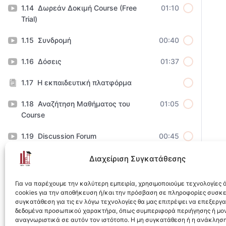
Δωρεάν Δοκιμή Course (Free
01:10
Trial)
Συνδρομή
00:40
Δόσεις
01:37
Η εκπαιδευτική πλατφόρμα
Αναζήτηση Μαθήματος του
01:05
Course
Discussion Forum
00:45
Σημειώσεις
01:12
Διαχείριση Συγκατάθεσης
Quiz & Υποβολή Εργασιών
02:47
Για να παρέχουμε την καλύτερη εμπειρία, χρησιμοποιούμε τεχνολογίες
cookies για την αποθήκευση ή/και την πρόσβαση σε πληροφορίες συσκ
Ολοκλήρωση Course &
01:48
συγκατάθεση για τις εν λόγω τεχνολογίες θα μας επιτρέψει να επεξεργ
Αυτόματη ολοκλήρωση
δεδομένα προσωπικού χαρακτήρα, όπως συμπεριφορά περιήγησης ή μο
αναγνωριστικά σε αυτόν τον ιστότοπο. Η μη συγκατάθεση ή η ανάκληση
υποενοτήτων