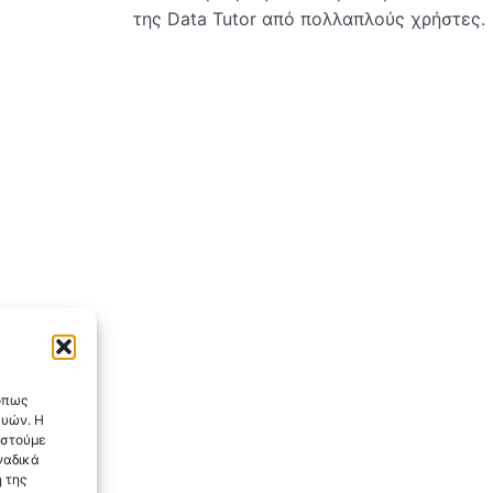
της Data Tutor από πολλαπλούς χρήστες.
 όπως
ευών. Η
αστούμε
ναδικά
 της