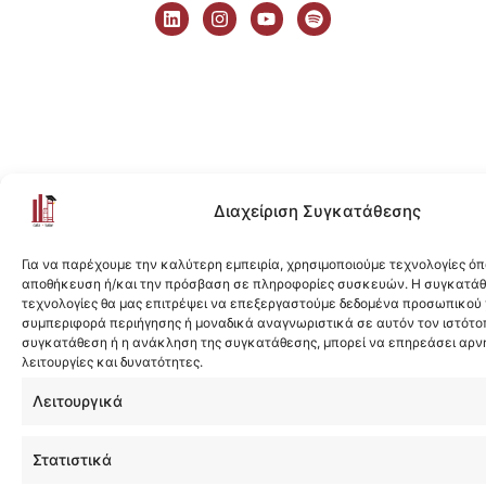
i
n
o
p
n
s
u
o
k
t
t
t
e
a
u
i
d
g
b
f
i
r
e
y
n
a
m
Διαχείριση Συγκατάθεσης
Για να παρέχουμε την καλύτερη εμπειρία, χρησιμοποιούμε τεχνολογίες όπ
αποθήκευση ή/και την πρόσβαση σε πληροφορίες συσκευών. Η συγκατάθε
τεχνολογίες θα μας επιτρέψει να επεξεργαστούμε δεδομένα προσωπικού
συμπεριφορά περιήγησης ή μοναδικά αναγνωριστικά σε αυτόν τον ιστότοπ
συγκατάθεση ή η ανάκληση της συγκατάθεσης, μπορεί να επηρεάσει αρν
λειτουργίες και δυνατότητες.
Λειτουργικά
Στατιστικά