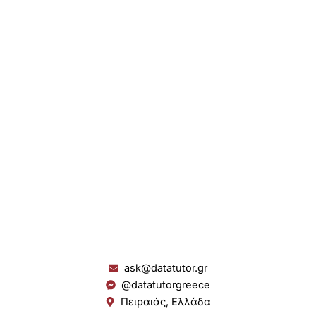
ask@datatutor.gr
@datatutorgreece
Πειραιάς, Ελλάδα
L
I
Y
S