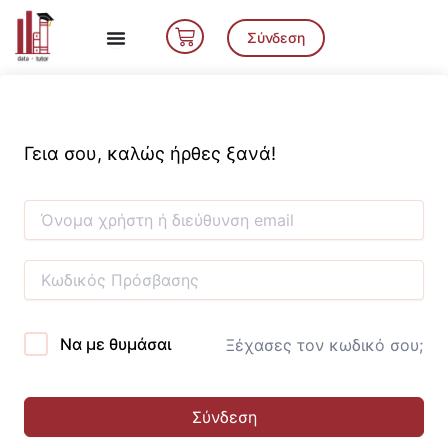
Μετάβαση
Cart
στο
Σύνδεση
περιεχόμενο
Γεια σου, καλώς ήρθες ξανά!
Να με θυμάσαι
Ξέχασες τον κωδικό σου;
Σύνδεση