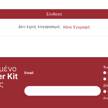
Σύνδεση
Δεν έχεις λογαριασμό;
Κάνε Εγγραφή
μένο
Τι
Email
r Kit
ς
(Ε
Ana