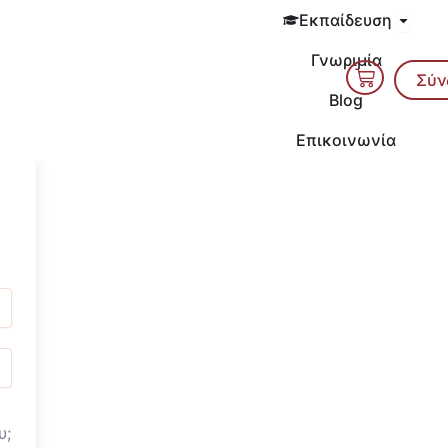
Open 
Εκπαίδευση
Γνωριμία
Cart
Σύν
Blog
Επικοινωνία
υ;