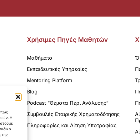
Χρήσιμες Πηγές Μαθητών
Χ
Μαθήματα
Ό
Εκπαιδευτικές Υπηρεσίες
Π
Mentoring Platform
Τ
Blog
Π
Analytics.
Podcast “Θέματα Περί Ανάλυσης”
Πο
 όπως
Συμβουλές Εταιρικής Χρηματοδότησης
Α
ευών. Η
Π
αστούμε
Πληροφορίες και Αίτηση Υποτροφίας
ναδικά
Α
 της