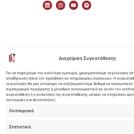
i
n
o
p
n
s
u
o
k
t
t
t
e
a
u
i
d
g
b
f
i
r
e
y
n
a
m
Διαχείριση Συγκατάθεσης
Για να παρέχουμε την καλύτερη εμπειρία, χρησιμοποιούμε τεχνολογίες όπ
αποθήκευση ή/και την πρόσβαση σε πληροφορίες συσκευών. Η συγκατάθε
τεχνολογίες θα μας επιτρέψει να επεξεργαστούμε δεδομένα προσωπικού
συμπεριφορά περιήγησης ή μοναδικά αναγνωριστικά σε αυτόν τον ιστότοπ
συγκατάθεση ή η ανάκληση της συγκατάθεσης, μπορεί να επηρεάσει αρν
λειτουργίες και δυνατότητες.
Λειτουργικά
Στατιστικά