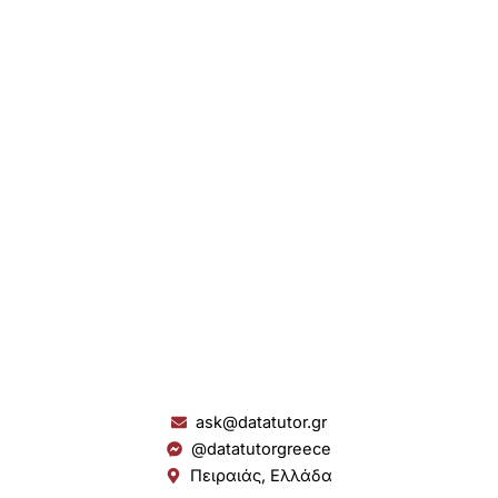
ask@datatutor.gr
@datatutorgreece
Πειραιάς, Ελλάδα
L
I
Y
S