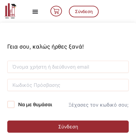
Μετάβαση
Cart
στο
Σύνδεση
περιεχόμενο
Γεια σου, καλώς ήρθες ξανά!
Να με θυμάσαι
Ξέχασες τον κωδικό σου;
Σύνδεση