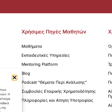
Χρήσιμες Πηγές Μαθητών
Χ
Μαθήματα
Ό
Εκπαιδευτικές Υπηρεσίες
Π
Mentoring Platform
Τ
Blog
Π
Analytics.
Podcast “Θέματα Περί Ανάλυσης”
Πο
 όπως
Συμβουλές Εταιρικής Χρηματοδότησης
Α
ευών. Η
Π
αστούμε
Πληροφορίες και Αίτηση Υποτροφίας
ναδικά
Α
 της