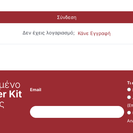
Σύνδεση
Δεν έχεις λογαριασμό;
Κάνε Εγγραφή
μένο
Τι
Email
r Kit
ς
(Ε
Ana