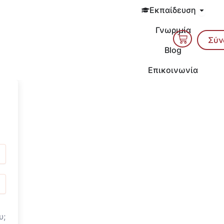
Open 
Εκπαίδευση
Γνωριμία
Cart
Σύν
Blog
Επικοινωνία
υ;