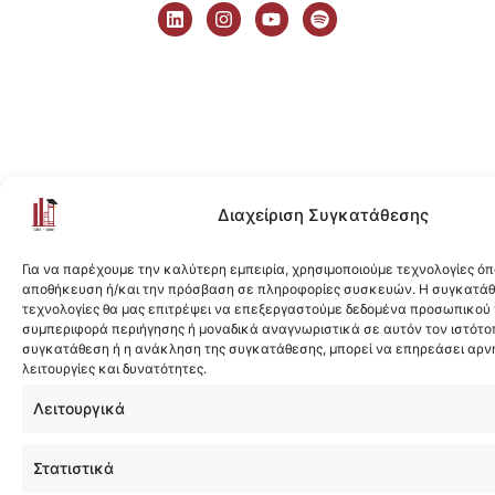
i
n
o
p
n
s
u
o
k
t
t
t
e
a
u
i
d
g
b
f
i
r
e
y
n
a
m
Διαχείριση Συγκατάθεσης
Για να παρέχουμε την καλύτερη εμπειρία, χρησιμοποιούμε τεχνολογίες όπ
αποθήκευση ή/και την πρόσβαση σε πληροφορίες συσκευών. Η συγκατάθε
τεχνολογίες θα μας επιτρέψει να επεξεργαστούμε δεδομένα προσωπικού
συμπεριφορά περιήγησης ή μοναδικά αναγνωριστικά σε αυτόν τον ιστότοπ
συγκατάθεση ή η ανάκληση της συγκατάθεσης, μπορεί να επηρεάσει αρν
λειτουργίες και δυνατότητες.
Λειτουργικά
Στατιστικά