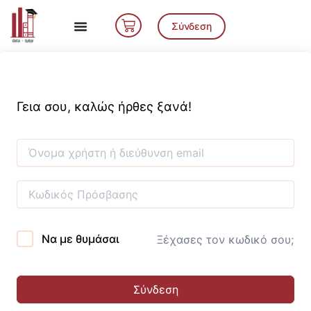
Μετάβαση
Cart
στο
Σύνδεση
περιεχόμενο
Γεια σου, καλώς ήρθες ξανά!
Να με θυμάσαι
Ξέχασες τον κωδικό σου;
Σύνδεση