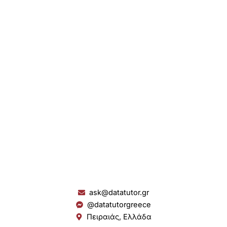
ask@datatutor.gr
@datatutorgreece
Πειραιάς, Ελλάδα
L
I
Y
S