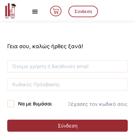
Μετάβαση
Cart
στο
Σύνδεση
περιεχόμενο
Γεια σου, καλώς ήρθες ξανά!
Να με θυμάσαι
Ξέχασες τον κωδικό σου;
Σύνδεση