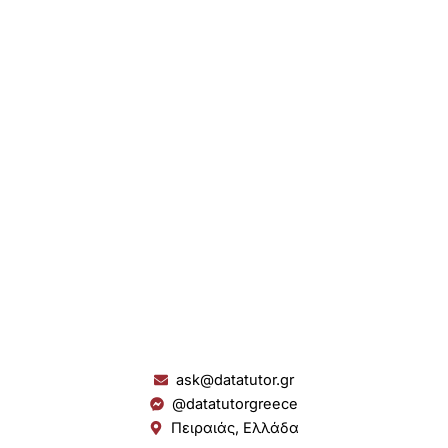
ask@datatutor.gr
@datatutorgreece
Πειραιάς, Ελλάδα
L
I
Y
S