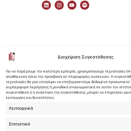
i
n
o
p
n
s
u
o
k
t
t
t
e
a
u
i
d
g
b
f
i
r
e
y
n
a
m
Διαχείριση Συγκατάθεσης
Για να παρέχουμε την καλύτερη εμπειρία, χρησιμοποιούμε τεχνολογίες όπ
αποθήκευση ή/και την πρόσβαση σε πληροφορίες συσκευών. Η συγκατάθε
τεχνολογίες θα μας επιτρέψει να επεξεργαστούμε δεδομένα προσωπικού
συμπεριφορά περιήγησης ή μοναδικά αναγνωριστικά σε αυτόν τον ιστότοπ
συγκατάθεση ή η ανάκληση της συγκατάθεσης, μπορεί να επηρεάσει αρν
λειτουργίες και δυνατότητες.
Λειτουργικά
Στατιστικά