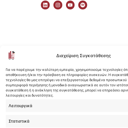
i
n
o
p
n
s
u
o
k
t
t
t
e
a
u
i
d
g
b
f
i
r
e
y
n
a
m
Διαχείριση Συγκατάθεσης
Για να παρέχουμε την καλύτερη εμπειρία, χρησιμοποιούμε τεχνολογίες όπ
αποθήκευση ή/και την πρόσβαση σε πληροφορίες συσκευών. Η συγκατάθε
τεχνολογίες θα μας επιτρέψει να επεξεργαστούμε δεδομένα προσωπικού
συμπεριφορά περιήγησης ή μοναδικά αναγνωριστικά σε αυτόν τον ιστότοπ
συγκατάθεση ή η ανάκληση της συγκατάθεσης, μπορεί να επηρεάσει αρν
λειτουργίες και δυνατότητες.
Λειτουργικά
Στατιστικά