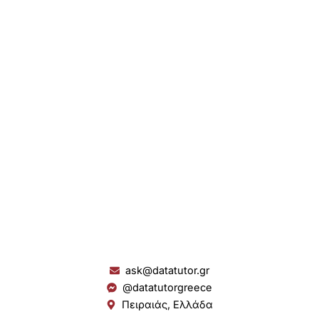
ask@datatutor.gr
@datatutorgreece
Πειραιάς, Ελλάδα
L
I
Y
S