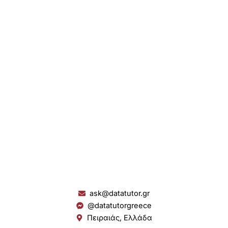
ask@datatutor.gr
@datatutorgreece
Πειραιάς, Ελλάδα
L
I
Y
S