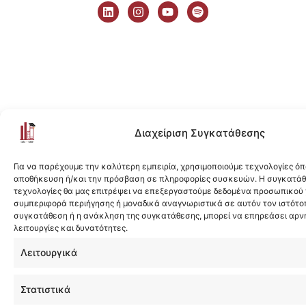
i
n
o
p
n
s
u
o
k
t
t
t
e
a
u
i
d
g
b
f
i
r
e
y
n
a
m
Διαχείριση Συγκατάθεσης
Για να παρέχουμε την καλύτερη εμπειρία, χρησιμοποιούμε τεχνολογίες όπ
αποθήκευση ή/και την πρόσβαση σε πληροφορίες συσκευών. Η συγκατάθε
τεχνολογίες θα μας επιτρέψει να επεξεργαστούμε δεδομένα προσωπικού
συμπεριφορά περιήγησης ή μοναδικά αναγνωριστικά σε αυτόν τον ιστότοπ
συγκατάθεση ή η ανάκληση της συγκατάθεσης, μπορεί να επηρεάσει αρν
λειτουργίες και δυνατότητες.
Λειτουργικά
Στατιστικά