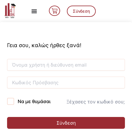
Μετάβαση
Cart
στο
Σύνδεση
περιεχόμενο
Γεια σου, καλώς ήρθες ξανά!
Να με θυμάσαι
Ξέχασες τον κωδικό σου;
Σύνδεση