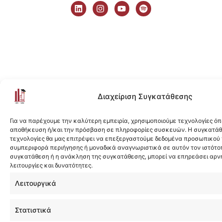
i
n
o
p
n
s
u
o
k
t
t
t
e
a
u
i
d
g
b
f
i
r
e
y
n
a
m
Διαχείριση Συγκατάθεσης
Για να παρέχουμε την καλύτερη εμπειρία, χρησιμοποιούμε τεχνολογίες όπ
αποθήκευση ή/και την πρόσβαση σε πληροφορίες συσκευών. Η συγκατάθε
τεχνολογίες θα μας επιτρέψει να επεξεργαστούμε δεδομένα προσωπικού
συμπεριφορά περιήγησης ή μοναδικά αναγνωριστικά σε αυτόν τον ιστότοπ
συγκατάθεση ή η ανάκληση της συγκατάθεσης, μπορεί να επηρεάσει αρν
λειτουργίες και δυνατότητες.
Λειτουργικά
Στατιστικά