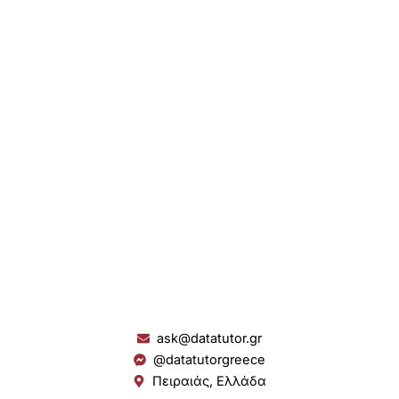
ask@datatutor.gr
@datatutorgreece
Πειραιάς, Ελλάδα
L
I
Y
S