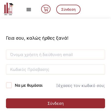
Μετάβαση
Cart
στο
Σύνδεση
περιεχόμενο
Γεια σου, καλώς ήρθες ξανά!
Να με θυμάσαι
Ξέχασες τον κωδικό σου;
Σύνδεση