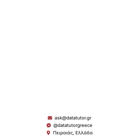
ask@datatutor.gr
@datatutorgreece
Πειραιάς, Ελλάδα
L
I
Y
S