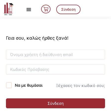
Μετάβαση
Cart
στο
Σύνδεση
περιεχόμενο
Γεια σου, καλώς ήρθες ξανά!
Να με θυμάσαι
Ξέχασες τον κωδικό σου;
Σύνδεση