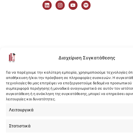
i
n
o
p
n
s
u
o
k
t
t
t
e
a
u
i
d
g
b
f
i
r
e
y
n
a
m
Διαχείριση Συγκατάθεσης
Για να παρέχουμε την καλύτερη εμπειρία, χρησιμοποιούμε τεχνολογίες όπ
αποθήκευση ή/και την πρόσβαση σε πληροφορίες συσκευών. Η συγκατάθε
τεχνολογίες θα μας επιτρέψει να επεξεργαστούμε δεδομένα προσωπικού
συμπεριφορά περιήγησης ή μοναδικά αναγνωριστικά σε αυτόν τον ιστότοπ
συγκατάθεση ή η ανάκληση της συγκατάθεσης, μπορεί να επηρεάσει αρν
λειτουργίες και δυνατότητες.
Λειτουργικά
Στατιστικά