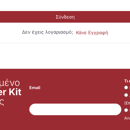
Σύνδεση
Δεν έχεις λογαριασμό;
Κάνε Εγγραφή
μένο
Τι
Email
r Kit
ς
(Ε
Ana