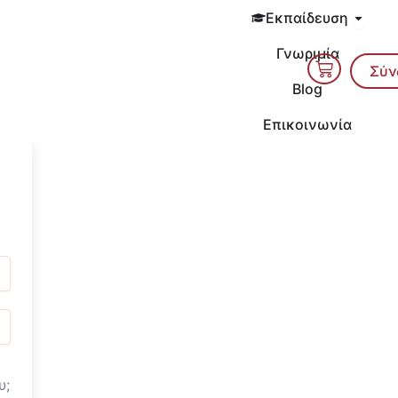
Open 
Εκπαίδευση
Γνωριμία
Cart
Σύν
Blog
Επικοινωνία
υ;