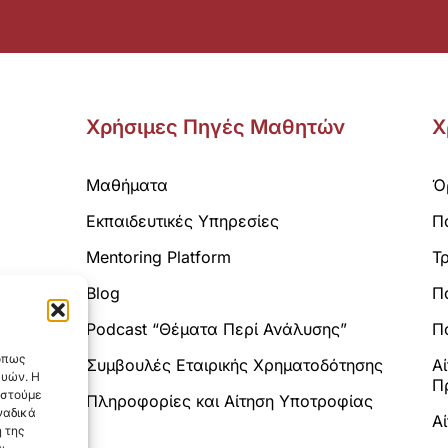
Χρήσιμες Πηγές Μαθητών
Χ
Μαθήματα
Ό
Εκπαιδευτικές Υπηρεσίες
Π
Mentoring Platform
Τ
Blog
Π
Analytics.
Podcast “Θέματα Περί Ανάλυσης”
Πο
 όπως
Συμβουλές Εταιρικής Χρηματοδότησης
Α
ευών. Η
Π
αστούμε
Πληροφορίες και Αίτηση Υποτροφίας
ναδικά
Α
 της