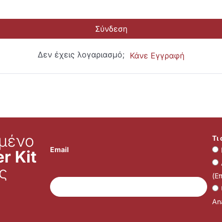
Σύνδεση
Δεν έχεις λογαριασμό;
Κάνε Εγγραφή
μένο
Τι
Email
r Kit
ς
(Ε
Ana