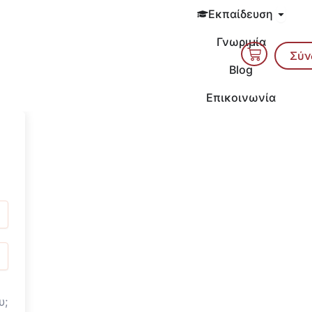
Open 
Εκπαίδευση
Γνωριμία
Cart
Σύν
Blog
Επικοινωνία
υ;