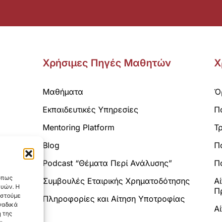
Χρήσιμες Πηγές Μαθητών
Χ
Μαθήματα
Ό
Εκπαιδευτικές Υπηρεσίες
Π
Mentoring Platform
Τ
Blog
Π
Analytics.
Podcast “Θέματα Περί Ανάλυσης”
Πο
 όπως
Συμβουλές Εταιρικής Χρηματοδότησης
Α
ευών. Η
Π
αστούμε
Πληροφορίες και Αίτηση Υποτροφίας
ναδικά
Α
 της