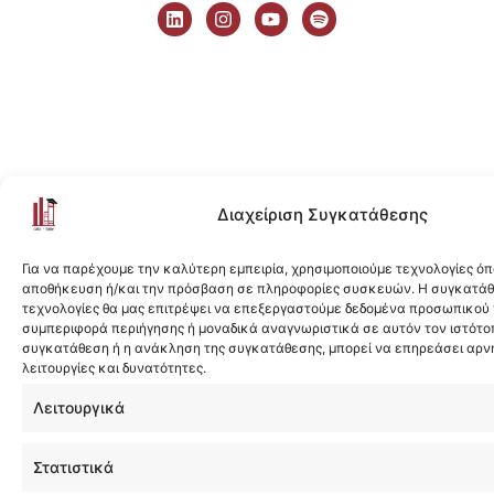
i
n
o
p
n
s
u
o
k
t
t
t
e
a
u
i
d
g
b
f
i
r
e
y
n
a
m
Διαχείριση Συγκατάθεσης
Για να παρέχουμε την καλύτερη εμπειρία, χρησιμοποιούμε τεχνολογίες όπ
αποθήκευση ή/και την πρόσβαση σε πληροφορίες συσκευών. Η συγκατάθε
τεχνολογίες θα μας επιτρέψει να επεξεργαστούμε δεδομένα προσωπικού
συμπεριφορά περιήγησης ή μοναδικά αναγνωριστικά σε αυτόν τον ιστότοπ
συγκατάθεση ή η ανάκληση της συγκατάθεσης, μπορεί να επηρεάσει αρν
λειτουργίες και δυνατότητες.
Λειτουργικά
Στατιστικά