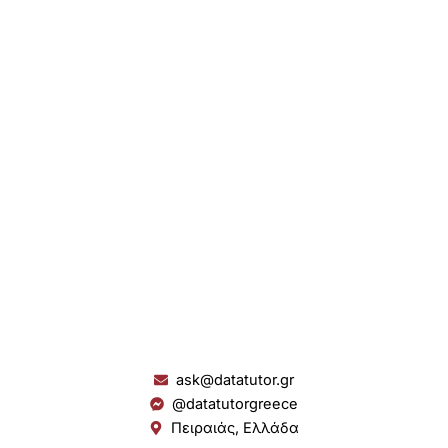
ask@datatutor.gr
@datatutorgreece
Πειραιάς, Ελλάδα
L
I
Y
S