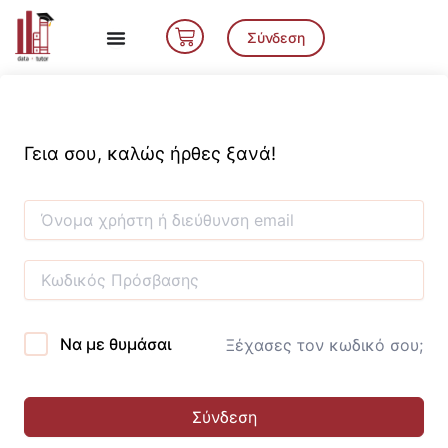
Μετάβαση
Cart
στο
Σύνδεση
περιεχόμενο
Γεια σου, καλώς ήρθες ξανά!
Να με θυμάσαι
Ξέχασες τον κωδικό σου;
Σύνδεση