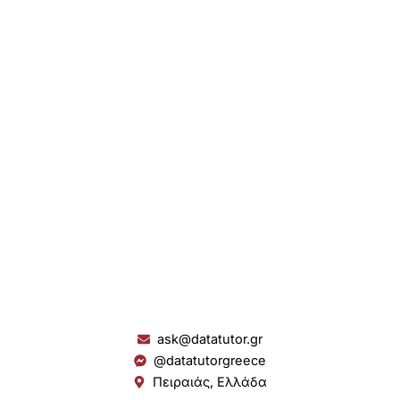
ask@datatutor.gr
@datatutorgreece
Πειραιάς, Ελλάδα
L
I
Y
S