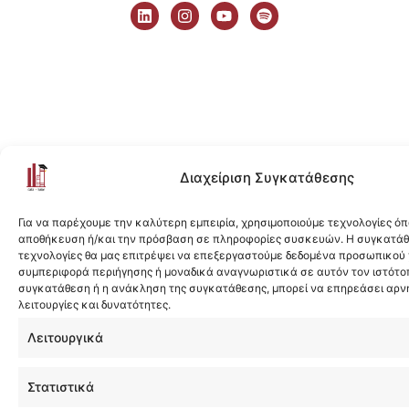
i
n
o
p
n
s
u
o
k
t
t
t
e
a
u
i
d
g
b
f
i
r
e
y
n
a
m
Διαχείριση Συγκατάθεσης
Για να παρέχουμε την καλύτερη εμπειρία, χρησιμοποιούμε τεχνολογίες όπ
αποθήκευση ή/και την πρόσβαση σε πληροφορίες συσκευών. Η συγκατάθε
τεχνολογίες θα μας επιτρέψει να επεξεργαστούμε δεδομένα προσωπικού
συμπεριφορά περιήγησης ή μοναδικά αναγνωριστικά σε αυτόν τον ιστότοπ
συγκατάθεση ή η ανάκληση της συγκατάθεσης, μπορεί να επηρεάσει αρν
λειτουργίες και δυνατότητες.
Λειτουργικά
Στατιστικά