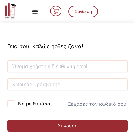
Μετάβαση
Cart
στο
Σύνδεση
περιεχόμενο
Γεια σου, καλώς ήρθες ξανά!
Να με θυμάσαι
Ξέχασες τον κωδικό σου;
Σύνδεση