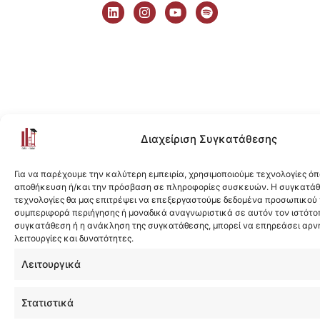
i
n
o
p
n
s
u
o
k
t
t
t
e
a
u
i
d
g
b
f
i
r
e
y
n
a
m
Διαχείριση Συγκατάθεσης
Για να παρέχουμε την καλύτερη εμπειρία, χρησιμοποιούμε τεχνολογίες όπ
αποθήκευση ή/και την πρόσβαση σε πληροφορίες συσκευών. Η συγκατάθε
τεχνολογίες θα μας επιτρέψει να επεξεργαστούμε δεδομένα προσωπικού
συμπεριφορά περιήγησης ή μοναδικά αναγνωριστικά σε αυτόν τον ιστότοπ
συγκατάθεση ή η ανάκληση της συγκατάθεσης, μπορεί να επηρεάσει αρν
λειτουργίες και δυνατότητες.
Λειτουργικά
Στατιστικά