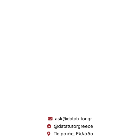
ask@datatutor.gr
@datatutorgreece
Πειραιάς, Ελλάδα
L
I
Y
S