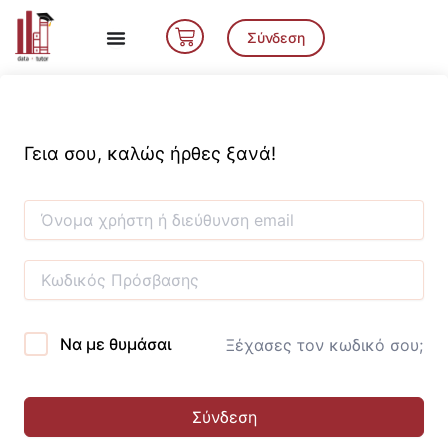
Μετάβαση
Cart
στο
Σύνδεση
περιεχόμενο
Γεια σου, καλώς ήρθες ξανά!
Να με θυμάσαι
Ξέχασες τον κωδικό σου;
Σύνδεση