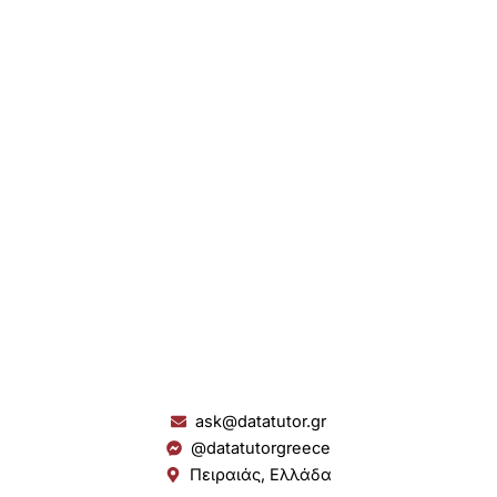
ask@datatutor.gr
@datatutorgreece
Πειραιάς, Ελλάδα
L
I
Y
S