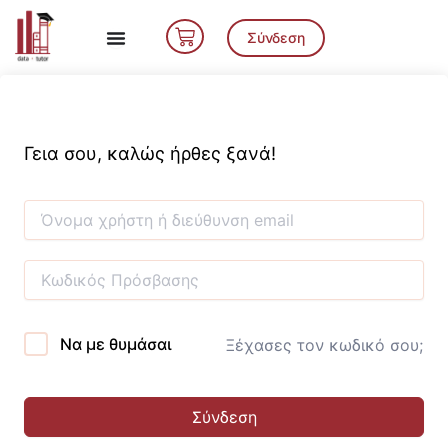
Μετάβαση
Cart
στο
Σύνδεση
περιεχόμενο
Γεια σου, καλώς ήρθες ξανά!
Να με θυμάσαι
Ξέχασες τον κωδικό σου;
Σύνδεση