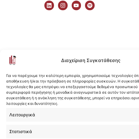
i
n
o
p
n
s
u
o
k
t
t
t
e
a
u
i
d
g
b
f
i
r
e
y
n
a
m
Διαχείριση Συγκατάθεσης
Για να παρέχουμε την καλύτερη εμπειρία, χρησιμοποιούμε τεχνολογίες όπ
αποθήκευση ή/και την πρόσβαση σε πληροφορίες συσκευών. Η συγκατάθε
τεχνολογίες θα μας επιτρέψει να επεξεργαστούμε δεδομένα προσωπικού
συμπεριφορά περιήγησης ή μοναδικά αναγνωριστικά σε αυτόν τον ιστότοπ
συγκατάθεση ή η ανάκληση της συγκατάθεσης, μπορεί να επηρεάσει αρν
λειτουργίες και δυνατότητες.
Λειτουργικά
Στατιστικά