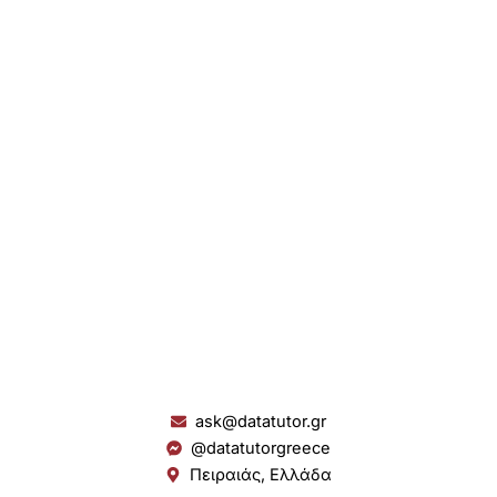
ask@datatutor.gr
@datatutorgreece
Πειραιάς, Ελλάδα
L
I
Y
S