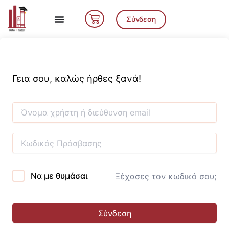
Μετάβαση
Cart
στο
Σύνδεση
περιεχόμενο
Γεια σου, καλώς ήρθες ξανά!
Να με θυμάσαι
Ξέχασες τον κωδικό σου;
Σύνδεση