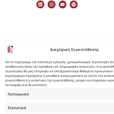
i
n
o
p
n
s
u
o
k
t
t
t
e
a
u
i
d
g
b
f
i
r
e
y
n
a
m
Διαχείριση Συγκατάθεσης
Για να παρέχουμε την καλύτερη εμπειρία, χρησιμοποιούμε τεχνολογίες όπ
αποθήκευση ή/και την πρόσβαση σε πληροφορίες συσκευών. Η συγκατάθε
τεχνολογίες θα μας επιτρέψει να επεξεργαστούμε δεδομένα προσωπικού
συμπεριφορά περιήγησης ή μοναδικά αναγνωριστικά σε αυτόν τον ιστότοπ
συγκατάθεση ή η ανάκληση της συγκατάθεσης, μπορεί να επηρεάσει αρν
λειτουργίες και δυνατότητες.
Λειτουργικά
Στατιστικά