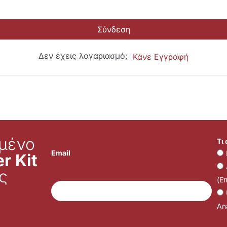
Σύνδεση
Δεν έχεις λογαριασμό;
Κάνε Εγγραφή
μένο
Τι
Email
r Kit
ς
(Ε
Ana