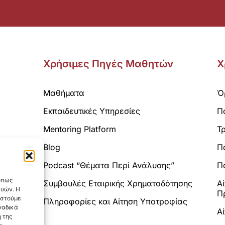
Χρήσιμες Πηγές Μαθητών
Χ
Μαθήματα
Ό
Εκπαιδευτικές Υπηρεσίες
Π
Mentoring Platform
Τ
Blog
Π
Analytics.
Podcast “Θέματα Περί Ανάλυσης”
Πο
 όπως
Συμβουλές Εταιρικής Χρηματοδότησης
Α
ευών. Η
Π
αστούμε
Πληροφορίες και Αίτηση Υποτροφίας
ναδικά
Α
 της