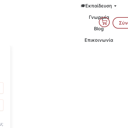
Open 
Εκπαίδευση
Γνωριμία
Cart
Σύν
Blog
Επικοινωνία
υ;