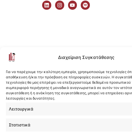
i
n
o
p
n
s
u
o
k
t
t
t
e
a
u
i
d
g
b
f
i
r
e
y
n
a
m
Διαχείριση Συγκατάθεσης
Για να παρέχουμε την καλύτερη εμπειρία, χρησιμοποιούμε τεχνολογίες όπ
αποθήκευση ή/και την πρόσβαση σε πληροφορίες συσκευών. Η συγκατάθε
τεχνολογίες θα μας επιτρέψει να επεξεργαστούμε δεδομένα προσωπικού
συμπεριφορά περιήγησης ή μοναδικά αναγνωριστικά σε αυτόν τον ιστότοπ
συγκατάθεση ή η ανάκληση της συγκατάθεσης, μπορεί να επηρεάσει αρν
λειτουργίες και δυνατότητες.
Λειτουργικά
Στατιστικά