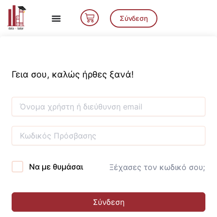
Μετάβαση
Cart
στο
Σύνδεση
περιεχόμενο
Γεια σου, καλώς ήρθες ξανά!
Να με θυμάσαι
Ξέχασες τον κωδικό σου;
Σύνδεση