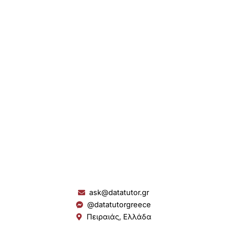
ask@datatutor.gr
@datatutorgreece
Πειραιάς, Ελλάδα
L
I
Y
S