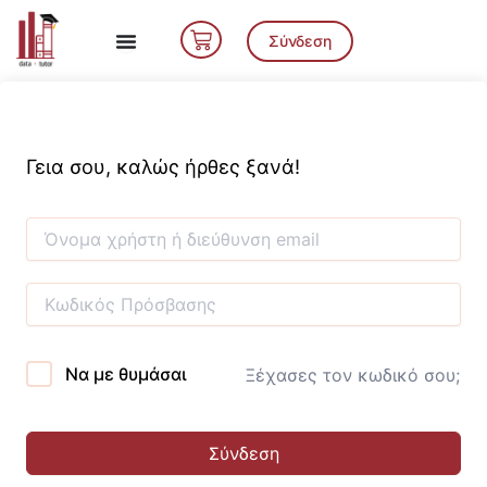
Μετάβαση
Cart
στο
Σύνδεση
περιεχόμενο
Γεια σου, καλώς ήρθες ξανά!
Να με θυμάσαι
Ξέχασες τον κωδικό σου;
Σύνδεση