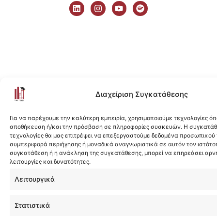
i
n
o
p
n
s
u
o
k
t
t
t
e
a
u
i
d
g
b
f
i
r
e
y
n
a
m
Διαχείριση Συγκατάθεσης
Για να παρέχουμε την καλύτερη εμπειρία, χρησιμοποιούμε τεχνολογίες όπ
αποθήκευση ή/και την πρόσβαση σε πληροφορίες συσκευών. Η συγκατάθε
τεχνολογίες θα μας επιτρέψει να επεξεργαστούμε δεδομένα προσωπικού
συμπεριφορά περιήγησης ή μοναδικά αναγνωριστικά σε αυτόν τον ιστότοπ
συγκατάθεση ή η ανάκληση της συγκατάθεσης, μπορεί να επηρεάσει αρν
λειτουργίες και δυνατότητες.
Λειτουργικά
Στατιστικά