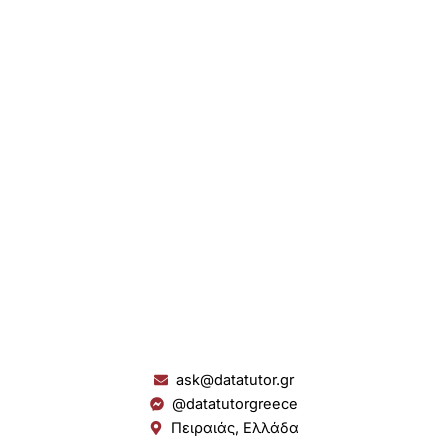
ask@datatutor.gr
@datatutorgreece
Πειραιάς, Ελλάδα
L
I
Y
S