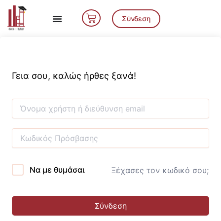
Μετάβαση
Cart
στο
Σύνδεση
περιεχόμενο
Γεια σου, καλώς ήρθες ξανά!
Να με θυμάσαι
Ξέχασες τον κωδικό σου;
Σύνδεση