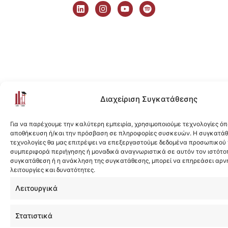
i
n
o
p
n
s
u
o
k
t
t
t
e
a
u
i
d
g
b
f
i
r
e
y
n
a
m
Διαχείριση Συγκατάθεσης
Για να παρέχουμε την καλύτερη εμπειρία, χρησιμοποιούμε τεχνολογίες όπ
αποθήκευση ή/και την πρόσβαση σε πληροφορίες συσκευών. Η συγκατάθε
τεχνολογίες θα μας επιτρέψει να επεξεργαστούμε δεδομένα προσωπικού
συμπεριφορά περιήγησης ή μοναδικά αναγνωριστικά σε αυτόν τον ιστότοπ
συγκατάθεση ή η ανάκληση της συγκατάθεσης, μπορεί να επηρεάσει αρν
λειτουργίες και δυνατότητες.
Λειτουργικά
Στατιστικά