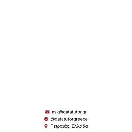
ask@datatutor.gr
@datatutorgreece
Πειραιάς, Ελλάδα
L
I
Y
S