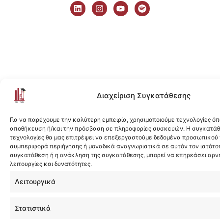
i
n
o
p
n
s
u
o
k
t
t
t
e
a
u
i
d
g
b
f
i
r
e
y
n
a
m
Διαχείριση Συγκατάθεσης
Για να παρέχουμε την καλύτερη εμπειρία, χρησιμοποιούμε τεχνολογίες όπ
αποθήκευση ή/και την πρόσβαση σε πληροφορίες συσκευών. Η συγκατάθε
τεχνολογίες θα μας επιτρέψει να επεξεργαστούμε δεδομένα προσωπικού
συμπεριφορά περιήγησης ή μοναδικά αναγνωριστικά σε αυτόν τον ιστότοπ
συγκατάθεση ή η ανάκληση της συγκατάθεσης, μπορεί να επηρεάσει αρν
λειτουργίες και δυνατότητες.
Λειτουργικά
Στατιστικά