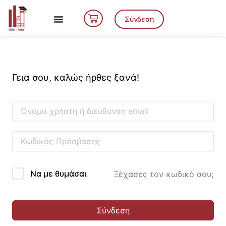
Μετάβαση
Cart
στο
Σύνδεση
περιεχόμενο
Γεια σου, καλώς ήρθες ξανά!
Να με θυμάσαι
Ξέχασες τον κωδικό σου;
Σύνδεση