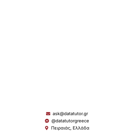
ask@datatutor.gr
@datatutorgreece
Πειραιάς, Ελλάδα
L
I
Y
S