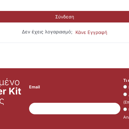
Σύνδεση
Δεν έχεις λογαριασμό;
Κάνε Εγγραφή
μένο
Τι
Email
r Kit
ς
(Ε
Ana