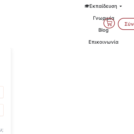
Open 
Εκπαίδευση
Γνωριμία
Cart
Σύν
Blog
Επικοινωνία
υ;