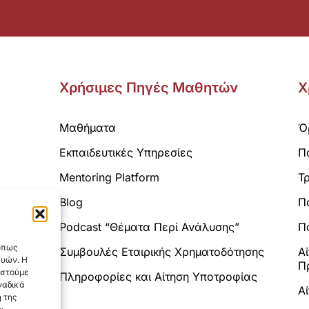
Χρήσιμες Πηγές Μαθητών
Χ
Μαθήματα
Ό
Εκπαιδευτικές Υπηρεσίες
Π
Mentoring Platform
Τ
Blog
Π
Analytics.
Podcast “Θέματα Περί Ανάλυσης”
Πο
 όπως
Συμβουλές Εταιρικής Χρηματοδότησης
Α
ευών. Η
Π
αστούμε
Πληροφορίες και Αίτηση Υποτροφίας
ναδικά
Α
 της