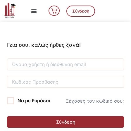
Μετάβαση
Cart
στο
Σύνδεση
περιεχόμενο
Γεια σου, καλώς ήρθες ξανά!
Να με θυμάσαι
Ξέχασες τον κωδικό σου;
Σύνδεση