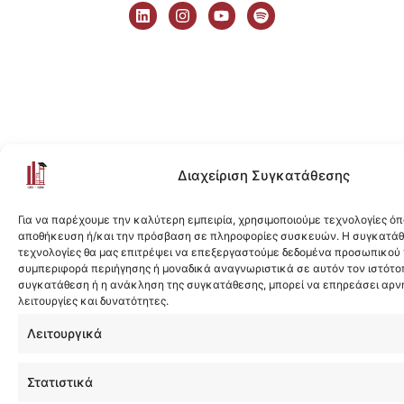
i
n
o
p
n
s
u
o
k
t
t
t
e
a
u
i
d
g
b
f
i
r
e
y
n
a
m
Διαχείριση Συγκατάθεσης
Για να παρέχουμε την καλύτερη εμπειρία, χρησιμοποιούμε τεχνολογίες όπ
αποθήκευση ή/και την πρόσβαση σε πληροφορίες συσκευών. Η συγκατάθε
τεχνολογίες θα μας επιτρέψει να επεξεργαστούμε δεδομένα προσωπικού
συμπεριφορά περιήγησης ή μοναδικά αναγνωριστικά σε αυτόν τον ιστότοπ
συγκατάθεση ή η ανάκληση της συγκατάθεσης, μπορεί να επηρεάσει αρν
λειτουργίες και δυνατότητες.
Λειτουργικά
Στατιστικά