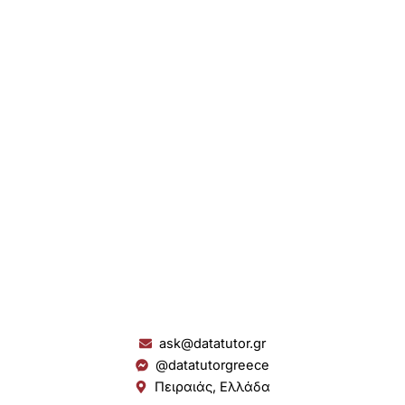
ask@datatutor.gr
@datatutorgreece
Πειραιάς, Ελλάδα
L
I
Y
S