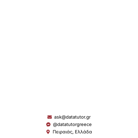
ask@datatutor.gr
@datatutorgreece
Πειραιάς, Ελλάδα
L
I
Y
S