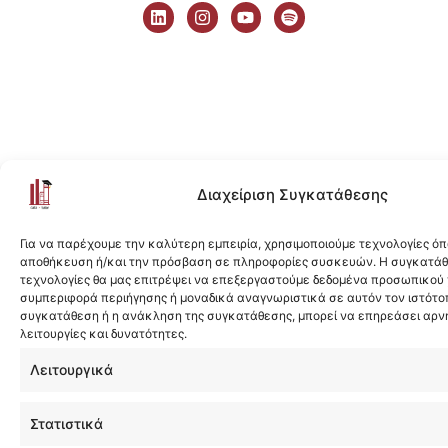
i
n
o
p
n
s
u
o
k
t
t
t
e
a
u
i
d
g
b
f
i
r
e
y
n
a
m
Διαχείριση Συγκατάθεσης
Για να παρέχουμε την καλύτερη εμπειρία, χρησιμοποιούμε τεχνολογίες όπ
αποθήκευση ή/και την πρόσβαση σε πληροφορίες συσκευών. Η συγκατάθε
τεχνολογίες θα μας επιτρέψει να επεξεργαστούμε δεδομένα προσωπικού
συμπεριφορά περιήγησης ή μοναδικά αναγνωριστικά σε αυτόν τον ιστότοπ
συγκατάθεση ή η ανάκληση της συγκατάθεσης, μπορεί να επηρεάσει αρν
λειτουργίες και δυνατότητες.
Λειτουργικά
Στατιστικά