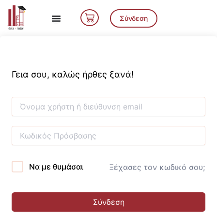
Μετάβαση
Cart
στο
Σύνδεση
περιεχόμενο
Γεια σου, καλώς ήρθες ξανά!
Να με θυμάσαι
Ξέχασες τον κωδικό σου;
Σύνδεση