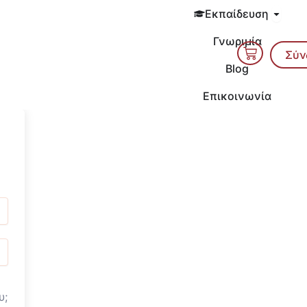
Open 
Εκπαίδευση
Γνωριμία
Cart
Σύν
Blog
Επικοινωνία
υ;