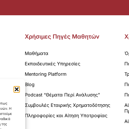
Χρήσιμες Πηγές Μαθητών
Χ
Μαθήματα
Ό
Εκπαιδευτικές Υπηρεσίες
Π
Mentoring Platform
Τ
Blog
Π
Analytics.
Podcast “Θέματα Περί Ανάλυσης”
Πο
 όπως
Συμβουλές Εταιρικής Χρηματοδότησης
Α
ευών. Η
Π
αστούμε
Πληροφορίες και Αίτηση Υποτροφίας
ναδικά
Α
 της