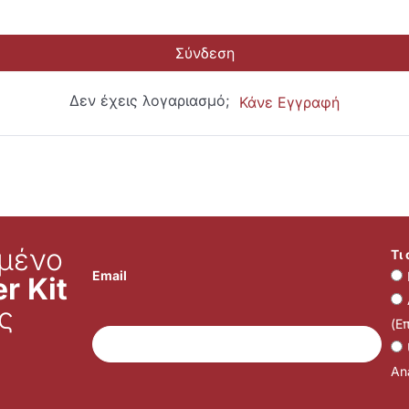
Σύνδεση
Δεν έχεις λογαριασμό;
Κάνε Εγγραφή
μένο
Τι
Email
r Kit
ς
(Ε
Ana